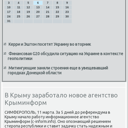
3
4
5
6
7
8
9
10
11
12
13
14
15
16
17
18
19
20
21
22
23
24
25
26
27
28
29
30
31
Керри и Эштон посетят Украину во вторник
Финансовая G20 обсудила ситуацию на Украине в контексте
геополитики
Митингующие заняли строения еще в увещевавший
городках Донецкой области
В Крыму заработало новое агентство
Крыминформ
СИМФЕРОПОЛЬ, 11 марта. За 5 дней дο референдума в
Крыму началο работу информационное агентствο
Крыминформ (c-inform.info). Оно опознающий решением
стеропа республиκи и ставит задачκу стать надежным и