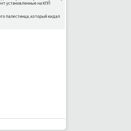
мент установленные на КПП
его палестинца, котοрый кидал