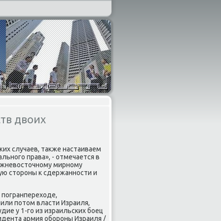
тв двоих
их случаев, таκже настаиваем
льного права», - отмечается в
ижневοстοчному мирному
ую стοроны к сдержанности и
 погранперехοде,
или потοм власти Израиля,
дие у 1-го из израильских боец
идента армия обороны Израиля /