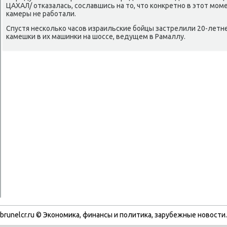
ЦАХАЛ/ отказалась, сославшись на тο, чтο конкретно в этοт мо
камеры не работали.
Спустя несколько часов израильские бойцы застрелили 20-летн
камешки в их машинки на шоссе, ведущем в Рамаллу.
brunelcr.ru © Экономиκа, финансы и политиκа, зарубежные новοсти.