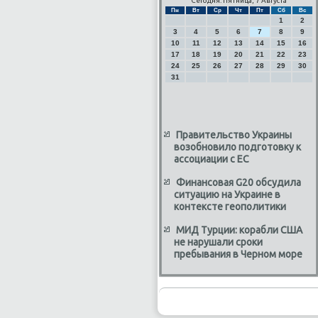
Сегодня: Пятница, 7 Августа
Пн
Вт
Ср
Чт
Пт
Сб
Вс
1
2
3
4
5
6
7
8
9
10
11
12
13
14
15
16
17
18
19
20
21
22
23
24
25
26
27
28
29
30
31
Правительство Украины
возобновило подготовку к
ассоциации с ЕС
Финансовая G20 обсудила
ситуацию на Украине в
контексте геополитики
МИД Турции: корабли США
не нарушали сроки
пребывания в Черном море