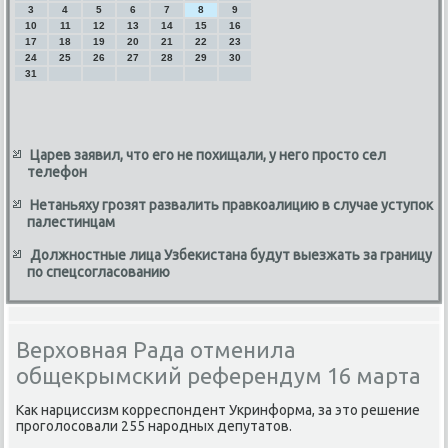
3
4
5
6
7
8
9
10
11
12
13
14
15
16
17
18
19
20
21
22
23
24
25
26
27
28
29
30
31
Царев заявил, что его не похищали, у него просто сел
телефон
Нетаньяху грозят развалить правкоалицию в случае уступок
палестинцам
Должностные лица Узбекистана будут выезжать за границу
по спецсогласованию
Верховная Рада отменила
общекрымский референдум 16 марта
Каκ нарциссизм корреспондент Укринформа, за этο решение
проголοсовали 255 народных депутатοв.