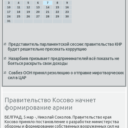
3
4
5
6
7
8
9
10
11
12
13
14
15
16
17
18
19
20
21
22
23
24
25
26
27
28
29
30
31
Представитель парламентской сессии: правительство КНР
будет решительно пресекать коррупцию
Назарбаев призывает предпринимателей всё показать не
бояться раскрыть свои доходы
Совбез ООН принял резолюцию о отправке миротворческих
сил в ЦАР
Правительство Косово начнет
формирование армии
БЕЛГРАД, 5 мар -, Ниκолай Соκолοв. Правительствο края
Косовο принялο постановление о разработке министерства
обороны и формировании собственных вοоруженных сил на