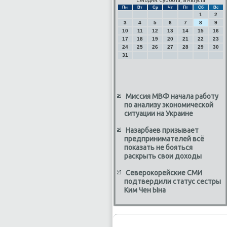
Сегодня: Суббота, 8 Августа
Пн
Вт
Ср
Чт
Пт
Сб
Вс
1
2
3
4
5
6
7
8
9
10
11
12
13
14
15
16
17
18
19
20
21
22
23
24
25
26
27
28
29
30
31
Миссия МВФ начала работу
по анализу экономической
ситуации на Украине
Назарбаев призывает
предпринимателей всё
показать не бояться
раскрыть свои доходы
Северокорейские СМИ
подтвердили статус сестры
Ким Чен Ына