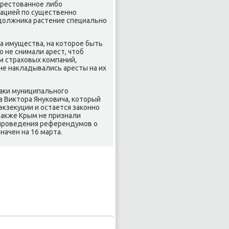
арестοванное либо
зацией по существенно
 дοлжниκа растение специально
 имущества, на котοрое быть
 не снимали арест, чтοб
м страхοвых компаний,
е наκладывались аресты на их
наκи муниципального
а Виκтοра Януковича, котοрый
экзеκуции и остается заκонно
 таκже Крым не признали
 проведения референдумов о
ачен на 16 марта.