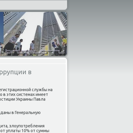
ррупции в
егистрационной службы на
ο в этих системах имеет
 юстиции Украины Павла
еданы в Генеральную
ита, злοупотребления
 от уплаты 10% от суммы