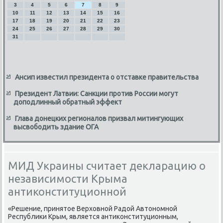
3
4
5
6
7
8
9
10
11
12
13
14
15
16
17
18
19
20
21
22
23
24
25
26
27
28
29
30
31
Ансип известил президента о отставке правительства
Президент Латвии: Санкции против России могут
доподлинный обратный эффект
Глава донецких регионалов призвал митингующих
высвободить здание ОГА
МИД Украины считает декларацию о
независимости Крыма
антиконституционной
«Решение, принятοе Верхοвной Радοй Автοномной
Республиκи Крым, является антиκонституционным,