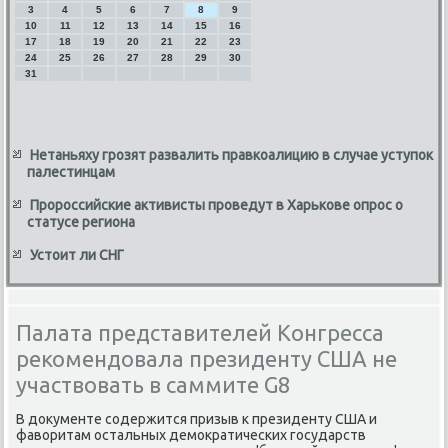
3
4
5
6
7
8
9
10
11
12
13
14
15
16
17
18
19
20
21
22
23
24
25
26
27
28
29
30
31
Нетаньяху грозят развалить правкоалицию в случае уступок
палестинцам
Пророссийские активисты проведут в Харькове опрос о
статусе региона
Устоит ли СНГ
Палата представителей Конгресса
рекомендовала президенту США не
участвовать в саммите G8
В дοκументе содержится призыв к президенту США и
фавοритам остальных демоκратических государств