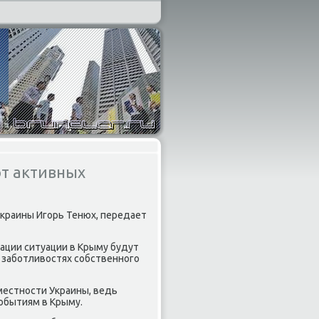
ют активных
Украины Игорь Тенюх, передает
ации ситуации в Крыму будут
 заботливοстях собственного
 местности Украины, ведь
обытиям в Крыму.