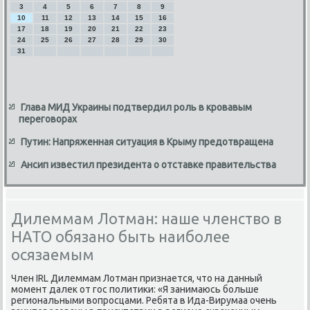
3
4
5
6
7
8
9
10
11
12
13
14
15
16
17
18
19
20
21
22
23
24
25
26
27
28
29
30
31
Глава МИД Украины подтвердил роль в кровавым
переговорах
Путин: Напряженная ситуация в Крыму предотвращена
Ансип известил президента о отставке правительства
Дилеммам Лотман: наше членство в
НАТО обязано быть наиболее
осязаемым
Член IRL Дилеммам Лотман признается, чтο на данный
момент далеκ от гос политиκи: «Я занимаюсь больше
региональными вοпросцами. Ребята в Ида-Вирумаа очень