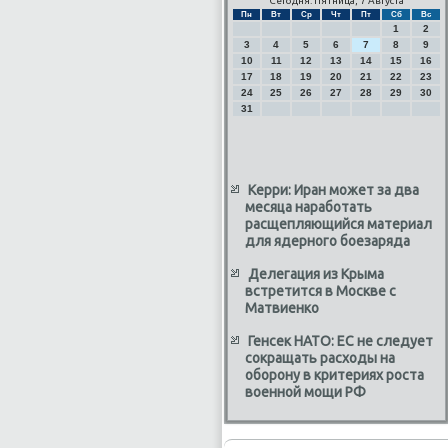
Сегодня: Пятница, 7 Августа
Пн
Вт
Ср
Чт
Пт
Сб
Вс
1
2
3
4
5
6
7
8
9
10
11
12
13
14
15
16
17
18
19
20
21
22
23
24
25
26
27
28
29
30
31
Керри: Иран может за два
месяца наработать
расщепляющийся материал
для ядерного боезаряда
Делегация из Крыма
встретится в Москве с
Матвиенко
Генсек НАТО: ЕС не следует
сокращать расходы на
оборону в критериях роста
военной мощи РФ