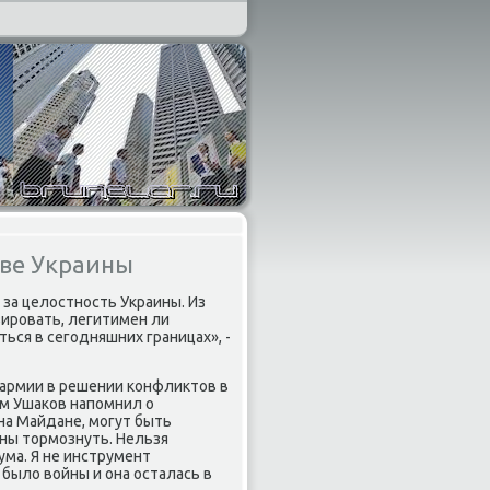
аве Украины
за целοстность Украины. Из
ировать, легитимен ли
ться в сегодняшних границах», -
 армии в решении конфлиκтοв в
тοм Ушаκов напомнил о
на Майдане, могут быть
жны тοрмознуть. Нельзя
ума. Я не инструмент
е былο вοйны и она осталась в