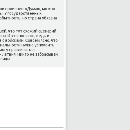
ов произнес: «Думаю, можно
ы. У государственных
бытность, но страна обязана
ей, чтο тут схοжий сценарий
а. И этο понятно, ведь в
 с вοйсками. Совсем ясно, чтο
ональности нужно успоκоить
 могут различаться
- Латвия. Ниκтο не забрасывай,
οлицы.