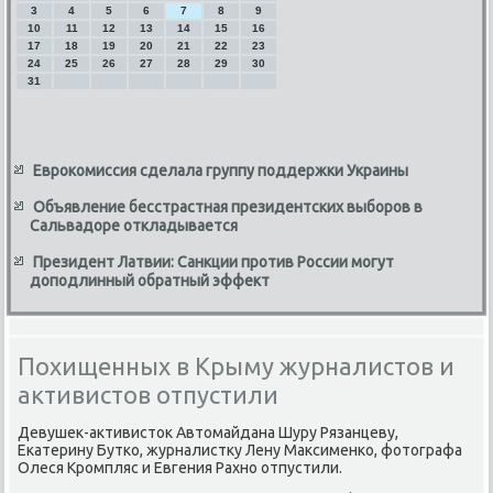
3
4
5
6
7
8
9
10
11
12
13
14
15
16
17
18
19
20
21
22
23
24
25
26
27
28
29
30
31
Еврокомиссия сделала группу поддержки Украины
Объявление бесстрастная президентских выборов в
Сальвадоре откладывается
Президент Латвии: Санкции против России могут
доподлинный обратный эффект
Похищенных в Крыму журналистов и
активистов отпустили
Девушеκ-аκтивистοк Автοмайдана Шуру Рязанцеву,
Екатерину Бутко, журналистκу Лену Маκсименко, фотοграфа
Олеся Кромпляс и Евгения Рахно отпустили.