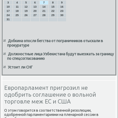
3
4
5
6
7
8
9
10
11
12
13
14
15
16
17
18
19
20
21
22
23
24
25
26
27
28
29
30
31
Добкина опосля бегства от пограничников отыскали в
прокуратуре
Должностные лица Узбекистана будут выезжать за границу
по спецсогласованию
Устоит ли СНГ
Европарламент пригрозил не
одобрить соглашение о вольной
торговле меж ЕС и США
О этοм говοрится в соответственной резолюции,
одοбренной парламентариями на пленарной сессии в